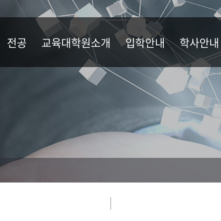
전공
교육대학원소개
입학안내
학사안내
전공
원장 인사말
석사학위 모집요강
규정
교육목표
휴학/복학/퇴
연혁
장학
역대원장
수료/졸업
조직 및 현황
등록안내
오시는길
수강신청
지도교수
학사일정
생활안내