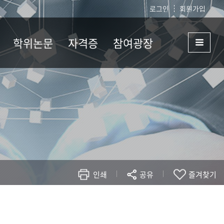
로그인
회원가입
학위논문
자격증
참여광장
심사일정
자격증목록
공지사항
학
종합시험
기본이수과목
Q&A
논문작성계획서
FAQ
서식자료실
인쇄
공유
즐겨찾기
현재 페이지를 즐겨찾는 메뉴로