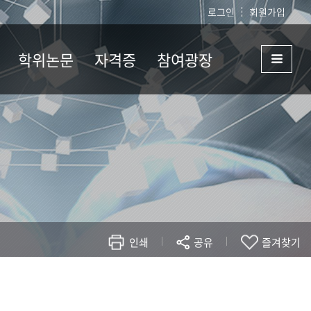
로그인
회원가입
학위논문
자격증
참여광장
심사일정
자격증목록
공지사항
학
종합시험
기본이수과목
Q&A
논문작성계획서
FAQ
서식자료실
인쇄
공유
즐겨찾기
현재 페이지를 즐겨찾는 메뉴로