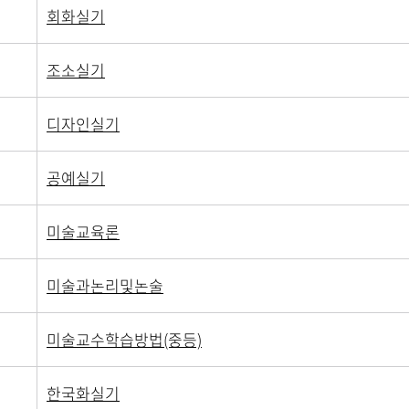
회화실기
조소실기
디자인실기
공예실기
미술교육론
미술과논리및논술
미술교수학습방법(중등)
한국화실기