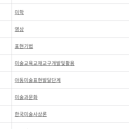
미학
영상
표현기법
미술교육교재교구개발및활용
아동미술표현발달단계
미술과문화
한국미술사상론