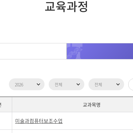
교육과정
분
교과목명
미술과컴퓨터보조수업