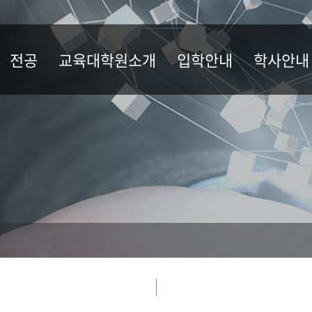
전공
교육대학원소개
입학안내
학사안내
전공
원장 인사말
석사학위 모집요강
규정
교육목표
휴학/복학/퇴
연혁
장학
역대원장
수료/졸업
조직 및 현황
등록안내
오시는길
수강신청
지도교수
학사일정
생활안내