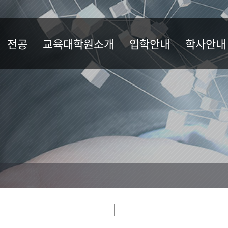
전공
교육대학원소개
입학안내
학사안내
전공
원장 인사말
석사학위 모집요강
규정
교육목표
휴학/복학/퇴
연혁
장학
역대원장
수료/졸업
조직 및 현황
등록안내
오시는길
수강신청
지도교수
학사일정
생활안내