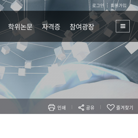
로그인
회원가입
학위논문
자격증
참여광장
심사일정
자격증목록
공지사항
학
종합시험
기본이수과목
Q&A
논문작성계획서
FAQ
서식자료실
인쇄
공유
즐겨찾기
현재 페이지를 즐겨찾는 메뉴로