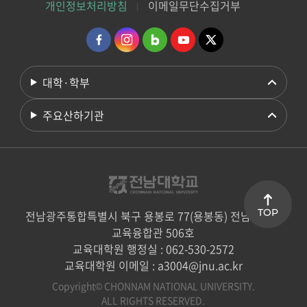
개인정보처리방침
이메일무단수집거부
대학·학부
주요산하기관
TOP
전남광주통합특별시 북구 용봉로 77(용봉동) 전남대학교
교육융합관 506호
교육대학원 행정실 : 062-530-2572
교육대학원 이메일 : a3004@jnu.ac.kr
Copyright© CHONNAM NATIONAL UNIVERSITY.
ALL RIGHTS RESERVED.